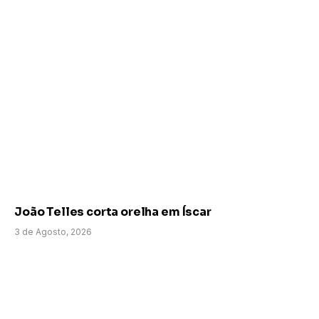
João Telles corta orelha em Íscar
3 de Agosto, 2026