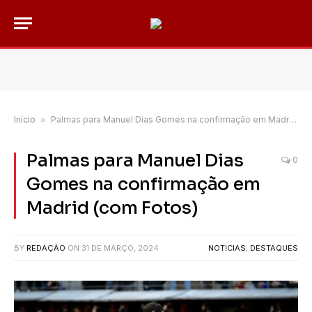
Início
»
Palmas para Manuel Dias Gomes na confirmação em Madrid (com Fotos)
Palmas para Manuel Dias
0
Gomes na confirmação em
Madrid (com Fotos)
BY
REDAÇÃO
ON
31 DE MARÇO, 2024
NOTICIAS
,
DESTAQUES