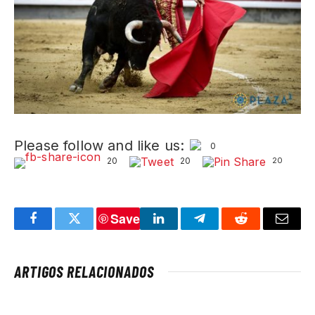
Please follow and like us:
0
20
20
20
Save
Facebook
Twitter
LinkedIn
Telegram
Reddit
Email
ARTIGOS RELACIONADOS