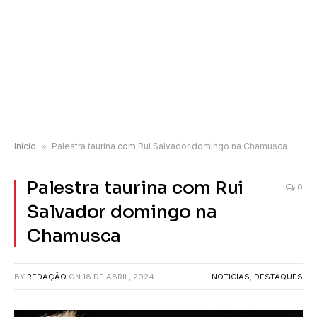
Início
»
Palestra taurina com Rui Salvador domingo na Chamusca
Palestra taurina com Rui
0
Salvador domingo na
Chamusca
BY
REDAÇÃO
ON
18 DE ABRIL, 2024
NOTICIAS
,
DESTAQUES