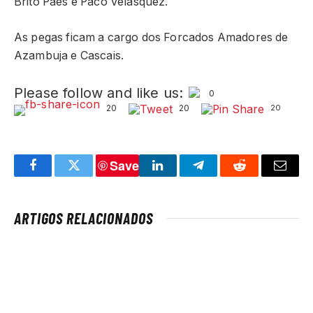
Brito Paes e Paco Velásquez.
As pegas ficam a cargo dos Forcados Amadores de
Azambuja e Cascais.
Please follow and like us:
0
20
20
20
Save
Facebook
Twitter
LinkedIn
Telegram
Reddit
Email
ARTIGOS RELACIONADOS