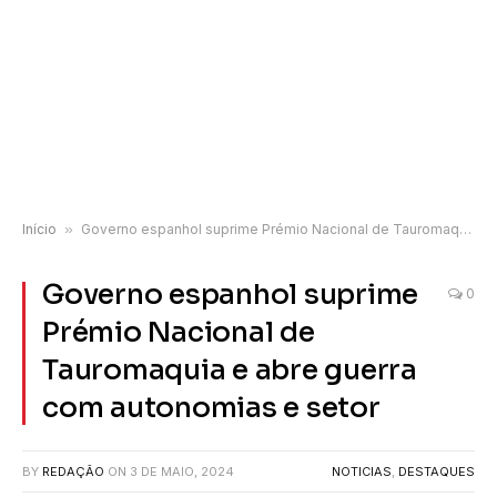
Início
»
Governo espanhol suprime Prémio Nacional de Tauromaquia e abre guerra com autonomias e setor
Governo espanhol suprime
0
Prémio Nacional de
Tauromaquia e abre guerra
com autonomias e setor
BY
REDAÇÃO
ON
3 DE MAIO, 2024
NOTICIAS
,
DESTAQUES