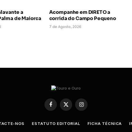
alavante a
Acompanhe em DIRETO a
alma de Maiorca
corrida do Campo Pequeno
6
7 de Agosto, 2026
Facebook
X
Instagram
(Twitter)
TACTE-NOS
ESTATUTO EDITORIAL
FICHA TÉCNICA
I