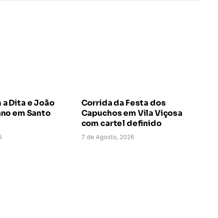
 Dita e João
Corrida da Festa dos
no em Santo
Capuchos em Vila Viçosa
com cartel definido
6
7 de Agosto, 2026