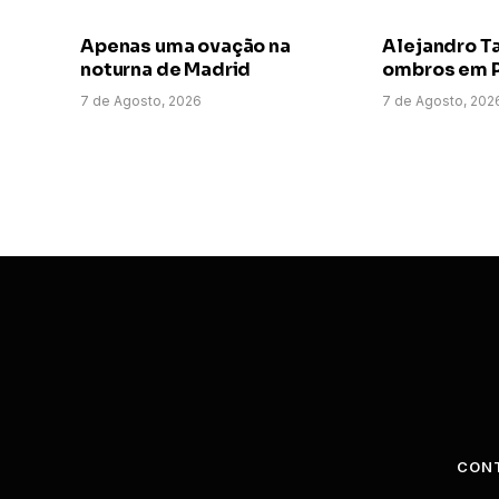
Apenas uma ovação na
Alejandro T
noturna de Madrid
ombros em P
7 de Agosto, 2026
7 de Agosto, 202
CON