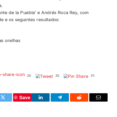
a.
ante de la Puebla’ e Andrés Roca Rey, com
e e os seguintes resultados:
as orelhas
20
20
20
Save
k
Twitter
LinkedIn
Telegram
Reddit
Email