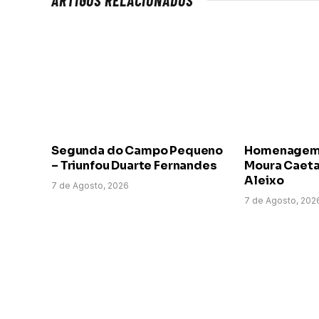
Segunda do Campo Pequeno
Homenagem a
– Triunfou Duarte Fernandes
Moura Caeta
Aleixo
7 de Agosto, 2026
7 de Agosto, 202