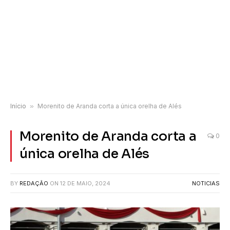
Início
»
Morenito de Aranda corta a única orelha de Alés
Morenito de Aranda corta a
0
única orelha de Alés
BY
REDAÇÃO
ON
12 DE MAIO, 2024
NOTICIAS