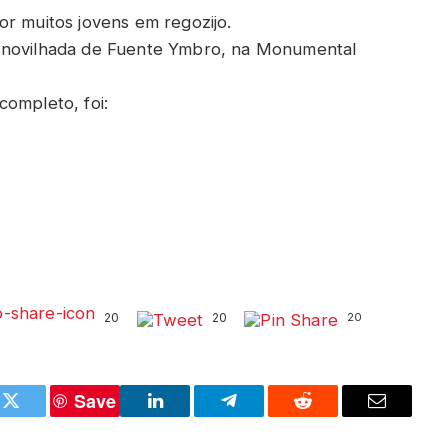
or muitos jovens em regozijo.
a novilhada de Fuente Ymbro, na Monumental
completo, foi:
20
20
20
Save
k
Twitter
LinkedIn
Telegram
Reddit
Email