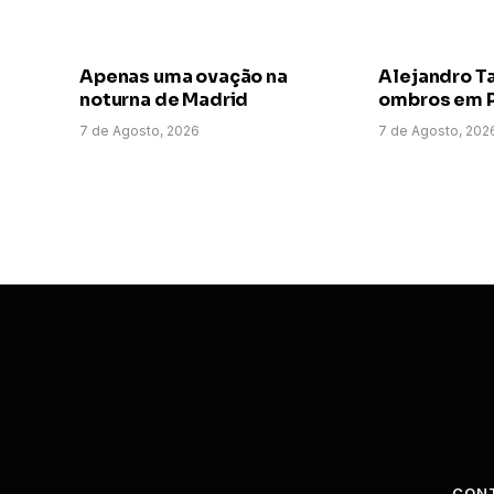
Apenas uma ovação na
Alejandro T
noturna de Madrid
ombros em P
7 de Agosto, 2026
7 de Agosto, 202
CON