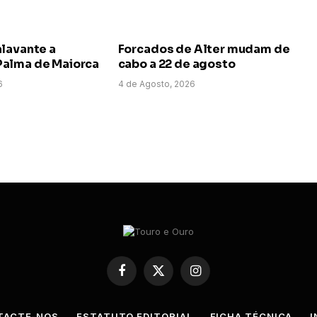
alavante a
Forcados de Alter mudam de
alma de Maiorca
cabo a 22 de agosto
6
4 de Agosto, 2026
Facebook
X
Instagram
(Twitter)
TACTE-NOS
ESTATUTO EDITORIAL
FICHA TÉCNICA
I