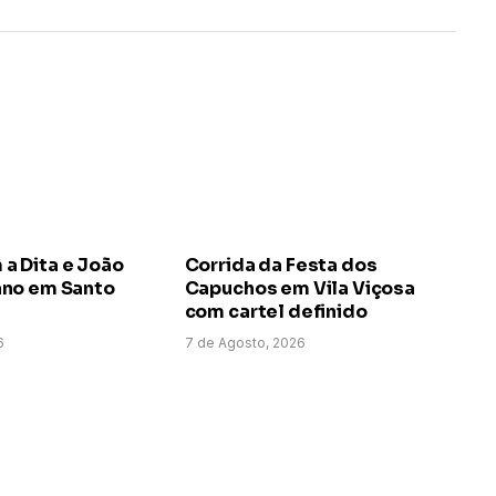
 Dita e João
Corrida da Festa dos
no em Santo
Capuchos em Vila Viçosa
com cartel definido
6
7 de Agosto, 2026