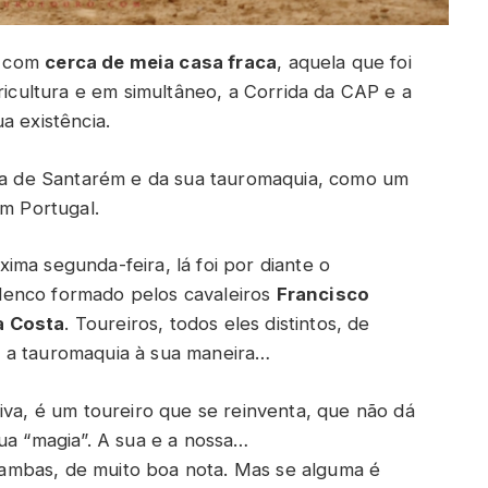
u com
cerca de meia casa fraca
, aquela que foi
gricultura e em simultâneo, a Corrida da CAP e a
a existência.
ara de Santarém e da sua tauromaquia, como um
em Portugal.
ma segunda-feira, lá foi por diante o
lenco formado pelos cavaleiros
Francisco
a Costa
. Toureiros, todos eles distintos, de
 a tauromaquia à sua maneira…
tiva, é um toureiro que se reinventa, que não dá
ua “magia”. A sua e a nossa…
as ambas, de muito boa nota. Mas se alguma é