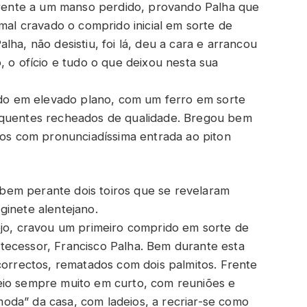
 frente a um manso perdido, provando Palha que
 mal cravado o comprido inicial em sorte de
ha, não desistiu, foi lá, deu a cara e arrancou
, o ofício e tudo o que deixou nesta sua
tado em elevado plano, com um ferro em sorte
equentes recheados de qualidade. Bregou bem
tos com pronunciadíssima entrada ao piton
bem perante dois toiros que se revelaram
ginete alentejano.
ejo, cravou um primeiro comprido em sorte de
tecessor, Francisco Palha. Bem durante esta
correctos, rematados com dois palmitos. Frente
eio sempre muito em curto, com reuniões e
oda” da casa, com ladeios, a recriar-se como