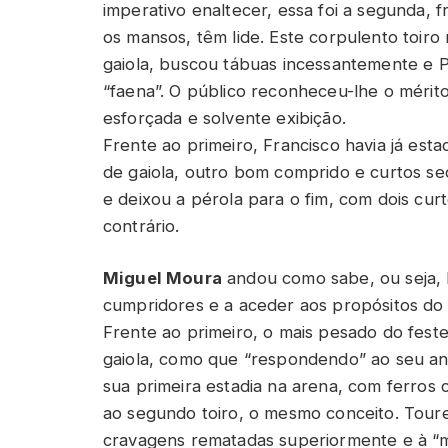
imperativo enaltecer, essa foi a segunda,
os mansos, têm lide. Este corpulento toiro
gaiola, buscou tábuas incessantemente e Pal
“faena”. O público reconheceu-lhe o mérito
esforçada e solvente exibição.
Frente ao primeiro, Francisco havia já es
de gaiola, outro bom comprido e curtos s
e deixou a pérola para o fim, com dois cur
contrário.
Miguel Moura
andou como sabe, ou seja, 
cumpridores e a aceder aos propósitos do 
Frente ao primeiro, o mais pesado do fest
gaiola, como que “respondendo” ao seu an
sua primeira estadia na arena, com ferros 
ao segundo toiro, o mesmo conceito. Tour
cravagens rematadas superiormente e à “m