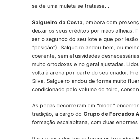
se de uma muleta se tratasse…
Salgueiro da Costa
, embora com presença
deixar os seus créditos por mãos alheias. 
ser o segundo do seu lote e que por lesão 
“posição”), Salgueiro andou bem, ou melho
coerente, sem efusividades desnecessárias
muito ortodoxas e no geral ajustadas. Lido
volta à arena por parte do seu criador. F
Silva, Salgueiro andou de forma muito flu
condicionado pelo volume do toiro, consen
As pegas decorreram em “modo” encerrona
tradição, a cargo do
Grupo de Forcados 
formação escalabitana, com duas enormes 
Para a cara dos toiros foram os forcados:
F