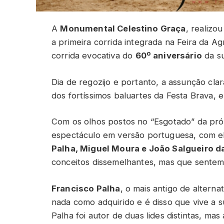
A
Monumental Celestino Graça
, realizo
a primeira corrida integrada na Feira da A
corrida evocativa do
60º aniversário
da su
Dia de regozijo e portanto, a assunção cl
dos fortíssimos baluartes da Festa Brava, 
Com os olhos postos no “Esgotado” da próxi
espectáculo em versão portuguesa, com e
Palha, Miguel Moura e João Salgueiro d
conceitos dissemelhantes, mas que sentem
Francisco Palha
, o mais antigo de alterna
nada como adquirido e é disso que vive a s
Palha foi autor de duas lides distintas, m