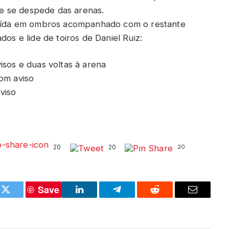
e se despede das arenas.
 saída em ombros acompanhado com o restante
dos e lide de toiros de Daniel Ruiz:
isos e duas voltas à arena
com aviso
viso
20
20
20
Save
k
Twitter
LinkedIn
Telegram
Reddit
Email