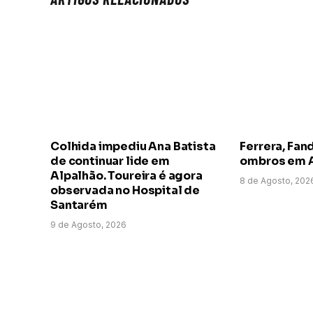
Colhida impediu Ana Batista
Ferrera, Fand
de continuar lide em
ombros em 
Alpalhão. Toureira é agora
8 de Agosto, 202
observada no Hospital de
Santarém
9 de Agosto, 2026