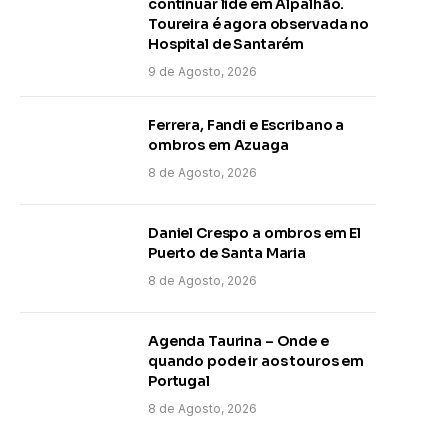
continuar lide em Alpalhão.
Toureira é agora observada no
Hospital de Santarém
9 de Agosto, 2026
Ferrera, Fandi e Escribano a
ombros em Azuaga
8 de Agosto, 2026
Daniel Crespo a ombros em El
Puerto de Santa Maria
8 de Agosto, 2026
Agenda Taurina – Onde e
quando pode ir aos touros em
Portugal
8 de Agosto, 2026