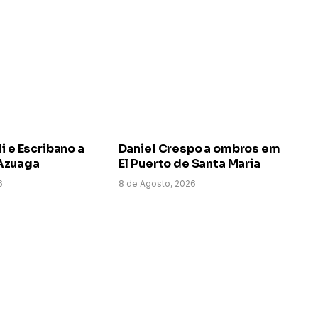
i e Escribano a
Daniel Crespo a ombros em
Azuaga
El Puerto de Santa Maria
6
8 de Agosto, 2026