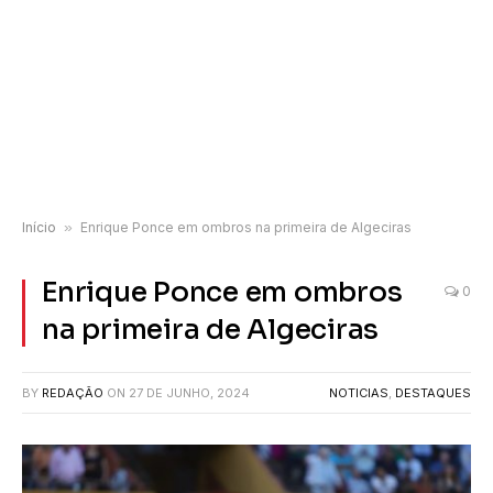
Início
»
Enrique Ponce em ombros na primeira de Algeciras
Enrique Ponce em ombros
0
na primeira de Algeciras
BY
REDAÇÃO
ON
27 DE JUNHO, 2024
NOTICIAS
,
DESTAQUES