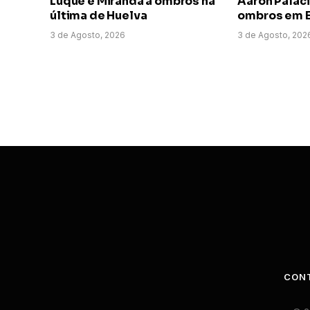
Luque e Miranda a ombros na
Aarón Paláci
última de Huelva
ombros em E
3 de Agosto, 2026
3 de Agosto, 202
CON