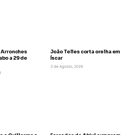
 Arronches
João Telles corta orelha em
bo a 29 de
Íscar
3 de Agosto, 2026
6