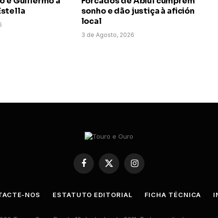
o e Guillermo a
Forcados de Abiul cumprem
stella
sonho e dão justiça à afición
local
6
3 de Agosto, 2026
Facebook
X
Instagram
(Twitter)
TACTE-NOS
ESTATUTO EDITORIAL
FICHA TÉCNICA
I