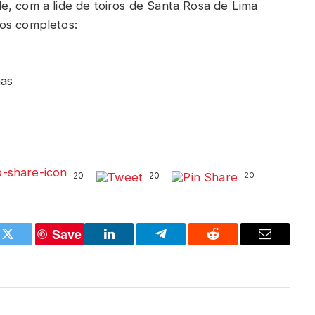
e, com a lide de toiros de Santa Rosa de Lima
dos completos:
mas
20
20
20
Save
k
Twitter
LinkedIn
Telegram
Reddit
Email