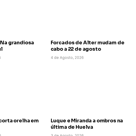
 Na grandiosa
Forcados de Alter mudam de
ul
cabo a 22 de agosto
6
4 de Agosto, 2026
corta orelha em
Luque e Miranda a ombros na
última de Huelva
6
3 de Agosto, 2026