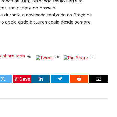
Franca de Xira, Fernando Paulo Ferreira,
ves, um capote de passeio.
e durante a novilhada realizada na Praça de
e o apoio dado à tauromaquia desde sempre.
20
20
20
Save
k
Twitter
LinkedIn
Telegram
Reddit
Email