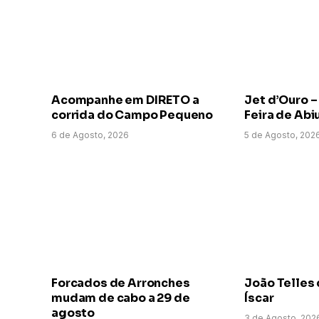
Acompanhe em DIRETO a
Jet d’Ouro –
corrida do Campo Pequeno
Feira de Abi
6 de Agosto, 2026
5 de Agosto, 202
Forcados de Arronches
João Telles 
mudam de cabo a 29 de
Íscar
agosto
3 de Agosto, 202