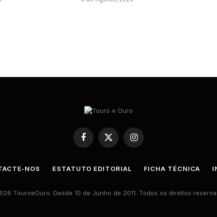
Facebook
X
Instagram
(Twitter)
TACTE-NOS
ESTATUTO EDITORIAL
FICHA TÉCNICA
I
026 TouroeOuro. Desde 10 de Junho de 2011. Todos os direitos reserva