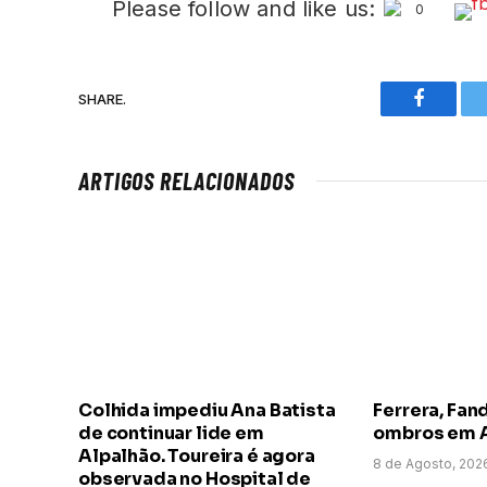
Please follow and like us:
0
SHARE.
Faceboo
ARTIGOS RELACIONADOS
Colhida impediu Ana Batista
Ferrera, Fand
de continuar lide em
ombros em 
Alpalhão. Toureira é agora
8 de Agosto, 202
observada no Hospital de