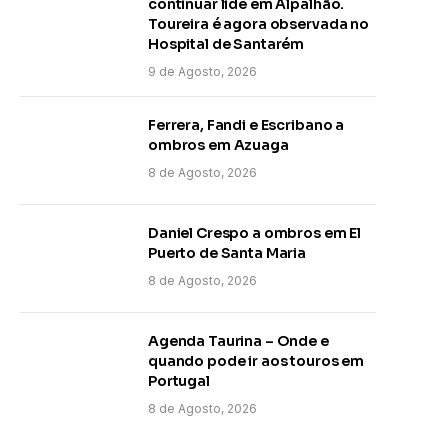
continuar lide em Alpalhão.
Toureira é agora observada no
Hospital de Santarém
9 de Agosto, 2026
Ferrera, Fandi e Escribano a
ombros em Azuaga
8 de Agosto, 2026
Daniel Crespo a ombros em El
Puerto de Santa Maria
8 de Agosto, 2026
Agenda Taurina – Onde e
quando pode ir aos touros em
Portugal
8 de Agosto, 2026