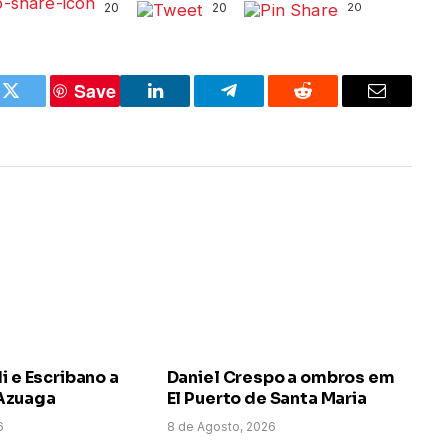
20
20
20
Save
k
Twitter
LinkedIn
Telegram
Reddit
Email
i e Escribano a
Daniel Crespo a ombros em
Azuaga
El Puerto de Santa Maria
6
8 de Agosto, 2026