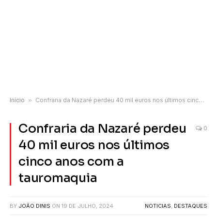
Início
»
Confraria da Nazaré perdeu 40 mil euros nos últimos cinco anos com a tauromaquia
Confraria da Nazaré perdeu
0
40 mil euros nos últimos
cinco anos com a
tauromaquia
BY
JOÃO DINIS
ON
19 DE JULHO, 2024
NOTICIAS
,
DESTAQUES