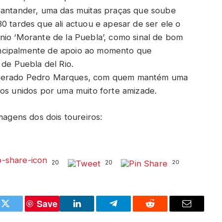
 Santander, uma das muitas praças que soube
0 tardes que ali actuou e apesar de ser ele o
nio ‘Morante de la Puebla’, como sinal de bom
ncipalmente de apoio ao momento que
 de Puebla del Rio.
oderado Pedro Marques, com quem mantém uma
bos unidos por uma muito forte amizade.
magens dos dois toureiros:
20
20
20
Save
k
Twitter
LinkedIn
Telegram
Reddit
Email