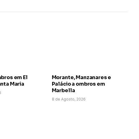
mbros em El
Morante, Manzanares e
nta Maria
Palácio a ombros em
Marbella
6
8 de Agosto, 2026