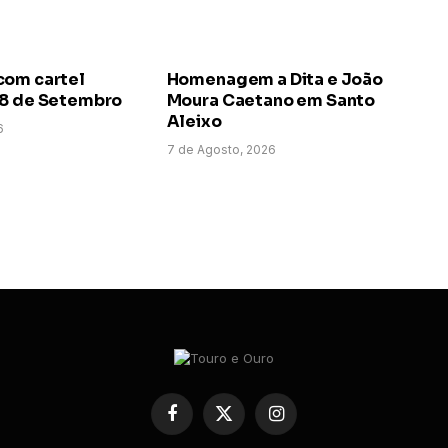
com cartel
Homenagem a Dita e João
 8 de Setembro
Moura Caetano em Santo
Aleixo
6
7 de Agosto, 2026
Facebook
X
Instagram
(Twitter)