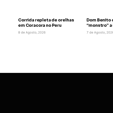
Corrida repleta de orelhas
Dom Benito 
em Coracora no Peru
“monstro” a
8 de Agosto, 2026
7 de Agosto, 202