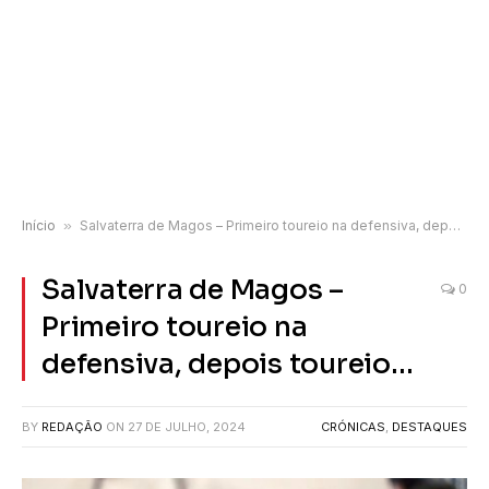
Início
»
Salvaterra de Magos – Primeiro toureio na defensiva, depois toureio…
Salvaterra de Magos –
0
Primeiro toureio na
defensiva, depois toureio…
BY
REDAÇÃO
ON
27 DE JULHO, 2024
CRÓNICAS
,
DESTAQUES