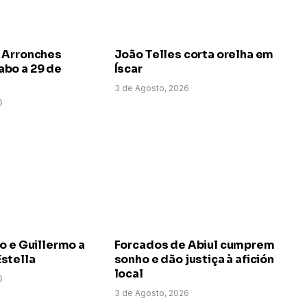
 Arronches
João Telles corta orelha em
bo a 29 de
Íscar
3 de Agosto, 2026
6
o e Guillermo a
Forcados de Abiul cumprem
stella
sonho e dão justiça à afición
local
6
3 de Agosto, 2026