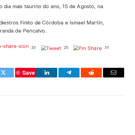
o dia mais taurino do ano, 15 de Agosto, na
 diestros Finito de Córdoba e Ismael Martín,
anda de Pericalvo.
20
20
20
Save
k
Twitter
LinkedIn
Telegram
Reddit
Email