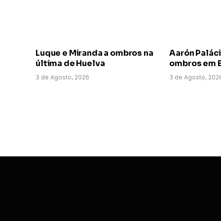
Luque e Miranda a ombros na
Aarón Paláci
última de Huelva
ombros em E
3 de Agosto, 2026
3 de Agosto, 202