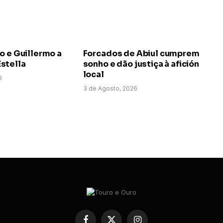
o e Guillermo a
Forcados de Abiul cumprem
stella
sonho e dão justiça à afición
local
6
3 de Agosto, 2026