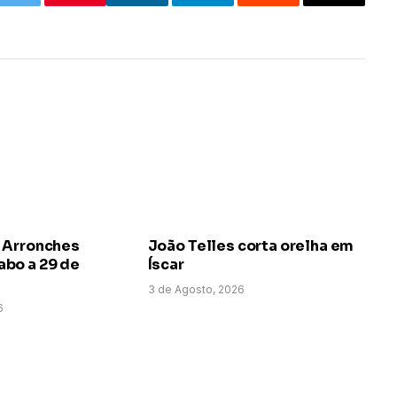
k
Twitter
LinkedIn
Telegram
Reddit
Email
 Arronches
João Telles corta orelha em
bo a 29 de
Íscar
3 de Agosto, 2026
6