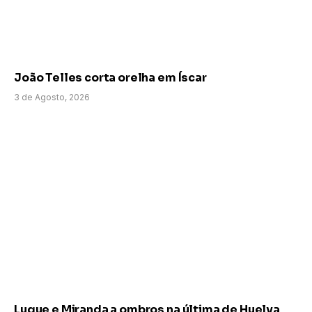
João Telles corta orelha em Íscar
3 de Agosto, 2026
Luque e Miranda a ombros na última de Huelva