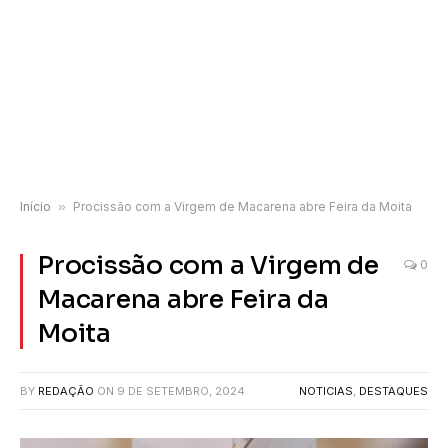
Início
»
Procissão com a Virgem de Macarena abre Feira da Moita
Procissão com a Virgem de
0
Macarena abre Feira da
Moita
BY
REDAÇÃO
ON
9 DE SETEMBRO, 2024
NOTICIAS
,
DESTAQUES