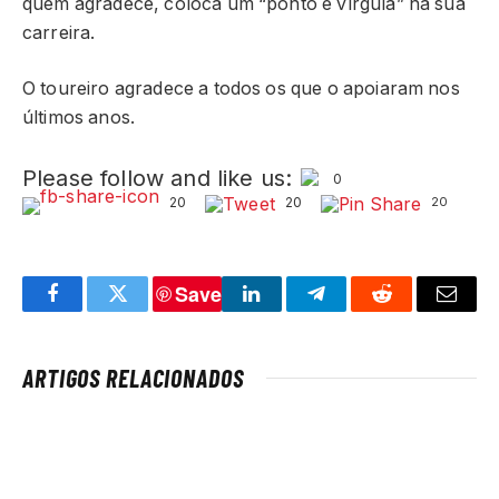
quem agradece, coloca um “ponto e vírgula” na sua
carreira.
O toureiro agradece a todos os que o apoiaram nos
últimos anos.
Please follow and like us:
0
20
20
20
Save
Facebook
Twitter
LinkedIn
Telegram
Reddit
Email
ARTIGOS RELACIONADOS