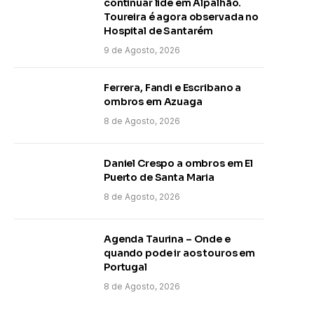
continuar lide em Alpalhão.
Toureira é agora observada no
Hospital de Santarém
9 de Agosto, 2026
Ferrera, Fandi e Escribano a
ombros em Azuaga
8 de Agosto, 2026
Daniel Crespo a ombros em El
Puerto de Santa Maria
8 de Agosto, 2026
Agenda Taurina – Onde e
quando pode ir aos touros em
Portugal
8 de Agosto, 2026