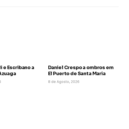
i e Escribano a
Daniel Crespo a ombros em
Azuaga
El Puerto de Santa Maria
6
8 de Agosto, 2026