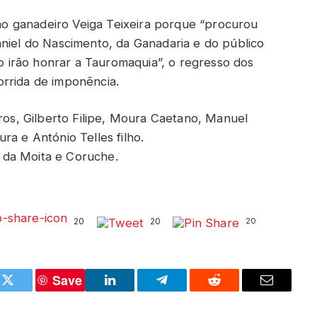
o ganadeiro Veiga Teixeira porque “procurou
aniel do Nascimento, da Ganadaria e do público
irão honrar a Tauromaquia”, o regresso dos
rrida de imponência.
iros, Gilberto Filipe, Moura Caetano, Manuel
ra e António Telles filho.
 da Moita e Coruche.
20
20
20
Save
k
Twitter
LinkedIn
Telegram
Reddit
Email