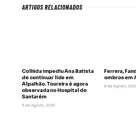
ARTIGOS RELACIONADOS
Colhida impediu Ana Batista
Ferrera, Fand
de continuar lide em
ombros em 
Alpalhão. Toureira é agora
8 de Agosto, 202
observada no Hospital de
Santarém
9 de Agosto, 2026