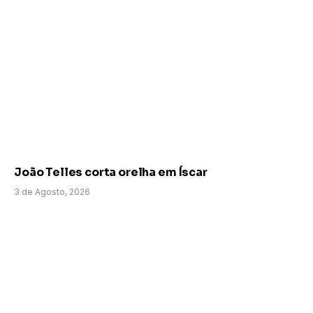
João Telles corta orelha em Íscar
3 de Agosto, 2026