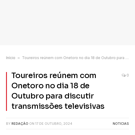
Início
»
Toureiros reúnem com Onetoro no dia 18 de Outubro para discutir transmissões televisivas
Toureiros reúnem com
0
Onetoro no dia 18 de
Outubro para discutir
transmissões televisivas
BY
REDAÇÃO
ON
17 DE OUTUBRO, 2024
NOTICIAS