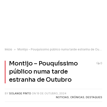
Início
»
Montijo – Pouquíssimo público numa tarde estranha de Outubro
Montijo – Pouquíssimo
0
público numa tarde
estranha de Outubro
BY
SOLANGE PINTO
ON
19 DE OUTUBRO, 2024
NOTICIAS
,
CRÓNICAS
,
DESTAQUES