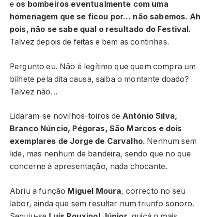
e
os bombeiros eventualmente com uma
homenagem que se ficou por… não sabemos. Ah
pois, não se sabe qual o resultado do Festival.
Talvez depois de feitas e bem as continhas.
Pergunto eu. Não é legítimo que quem compra um
bilhete pela dita causa, saiba o montante doado?
Talvez não…
Lidaram-se novilhos-toiros de
António Silva,
Branco Núncio, Pégoras, São Marcos e dois
exemplares de Jorge de Carvalho
. Nenhum sem
lide, mas nenhum de bandeira, sendo que no que
concerne à apresentação, nada chocante.
Abriu a função
Miguel Moura
, correcto no seu
labor, ainda que sem resultar num triunfo sonoro.
Seguiu-se
Luís Rouxinol Júnior
, quiçá o mais