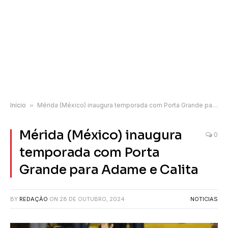
Início
»
Mérida (México) inaugura temporada com Porta Grande para Adame e Calita
Mérida (México) inaugura
0
temporada com Porta
Grande para Adame e Calita
BY
REDAÇÃO
ON
28 DE OUTUBRO, 2024
NOTICIAS