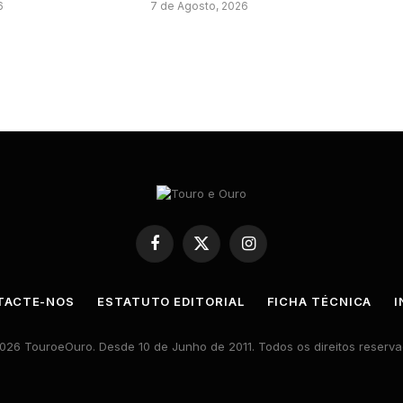
6
7 de Agosto, 2026
Facebook
X
Instagram
(Twitter)
TACTE-NOS
ESTATUTO EDITORIAL
FICHA TÉCNICA
I
026 TouroeOuro. Desde 10 de Junho de 2011. Todos os direitos reserva