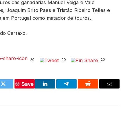
touros das ganadarias Manuel Veiga e Vale
os, Joaquim Brito Paes e Tristão Ribeiro Telles e
a em Portugal como matador de touros.
do Cartaxo.
20
20
20
Save
k
Twitter
LinkedIn
Telegram
Reddit
Email