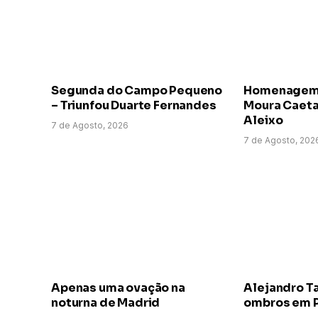
Segunda do Campo Pequeno
Homenagem a
– Triunfou Duarte Fernandes
Moura Caeta
Aleixo
7 de Agosto, 2026
7 de Agosto, 202
Apenas uma ovação na
Alejandro T
noturna de Madrid
ombros em P