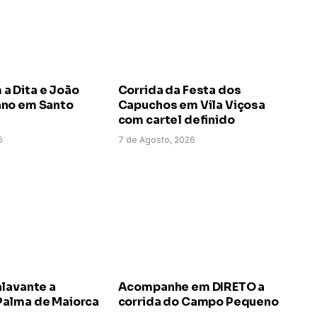
 Dita e João
Corrida da Festa dos
no em Santo
Capuchos em Vila Viçosa
com cartel definido
6
7 de Agosto, 2026
alavante a
Acompanhe em DIRETO a
alma de Maiorca
corrida do Campo Pequeno