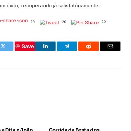
m êxito, recuperando já satisfatóriamente.
20
20
20
Save
k
Twitter
LinkedIn
Telegram
Reddit
Email
 Dita e João
Corrida da Festa dos