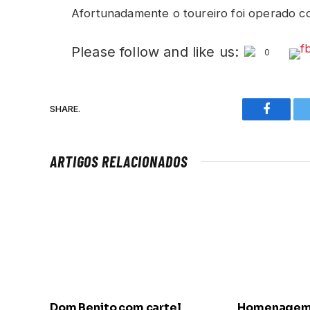
Afortunadamente o toureiro foi operado co
Please follow and like us:
0
SHARE.
Faceboo
ARTIGOS RELACIONADOS
Dom Benito com cartel
Homenagem a