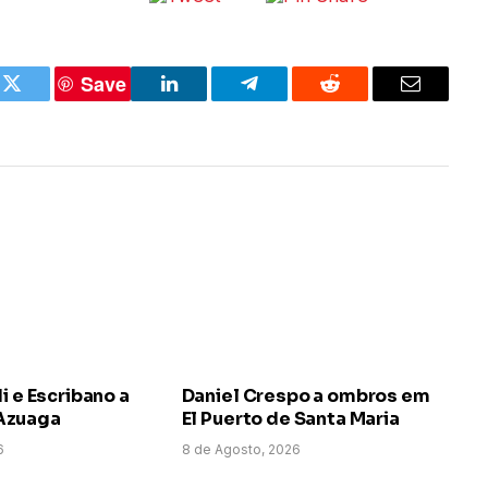
Save
k
Twitter
LinkedIn
Telegram
Reddit
Email
i e Escribano a
Daniel Crespo a ombros em
Azuaga
El Puerto de Santa Maria
6
8 de Agosto, 2026