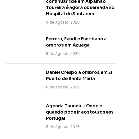
continuar lide em Alpalhão.
Toureira é agora observada no
Hospital de Santarém
9 de Agosto, 2026
Ferrera, Fandi e Escribano a
ombros em Azuaga
8 de Agosto, 2026
Daniel Crespo a ombros em El
Puerto de Santa Maria
8 de Agosto, 2026
Agenda Taurina – Onde e
quando pode ir aos touros em
Portugal
8 de Agosto, 2026