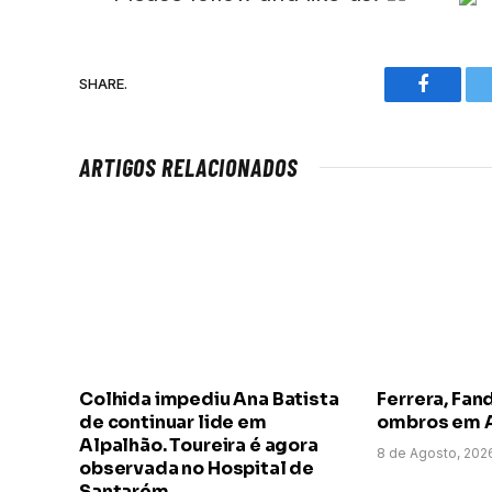
SHARE.
Faceboo
ARTIGOS RELACIONADOS
Colhida impediu Ana Batista
Ferrera, Fand
de continuar lide em
ombros em 
Alpalhão. Toureira é agora
8 de Agosto, 202
observada no Hospital de
Santarém