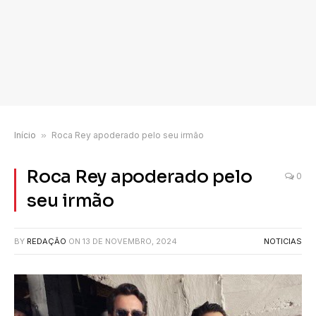
Início
»
Roca Rey apoderado pelo seu irmão
Roca Rey apoderado pelo
0
seu irmão
BY
REDAÇÃO
ON
13 DE NOVEMBRO, 2024
NOTICIAS