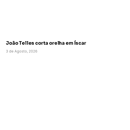
João Telles corta orelha em Íscar
3 de Agosto, 2026