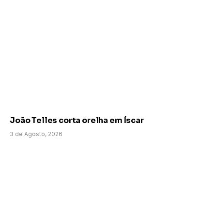
João Telles corta orelha em Íscar
3 de Agosto, 2026