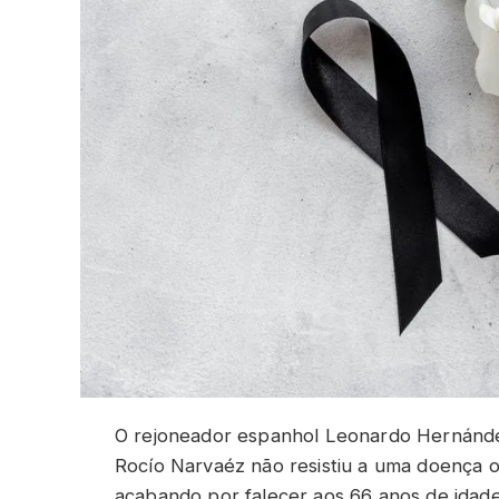
O rejoneador espanhol Leonardo Hernández
Rocío Narvaéz não resistiu a uma doença o
acabando por falecer aos 66 anos de idade