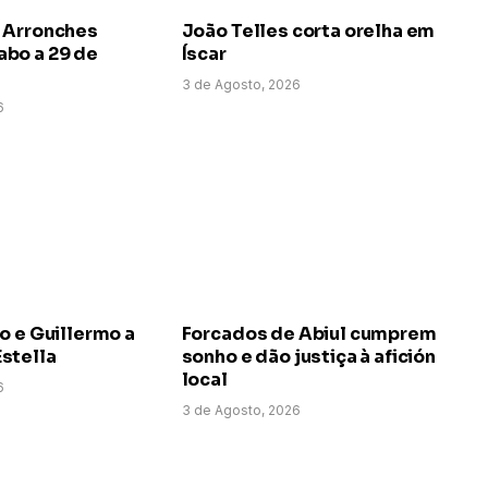
 Arronches
João Telles corta orelha em
bo a 29 de
Íscar
3 de Agosto, 2026
6
o e Guillermo a
Forcados de Abiul cumprem
stella
sonho e dão justiça à afición
local
6
3 de Agosto, 2026