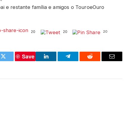
i e restante família e amigos o TouroeOuro
20
20
20
Save
k
Twitter
LinkedIn
Telegram
Reddit
Email