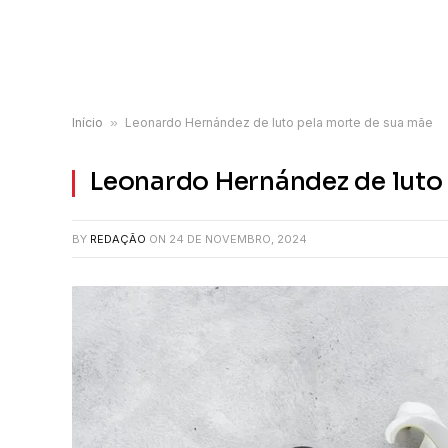
Início
»
Leonardo Hernández de luto pela morte de sua mãe
Leonardo Hernández de luto
BY
REDAÇÃO
ON
24 DE NOVEMBRO, 2024