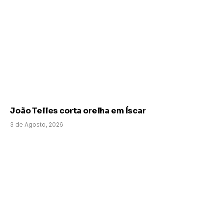
João Telles corta orelha em Íscar
3 de Agosto, 2026