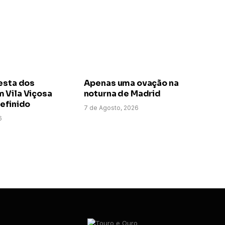
esta dos
Apenas uma ovação na
 Vila Viçosa
noturna de Madrid
efinido
7 de Agosto, 2026
6