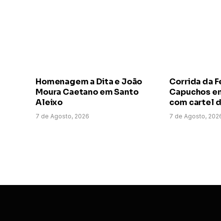
Homenagem a Dita e João
Corrida da F
Moura Caetano em Santo
Capuchos em
Aleixo
com cartel d
7 de Agosto, 2026
7 de Agosto, 202