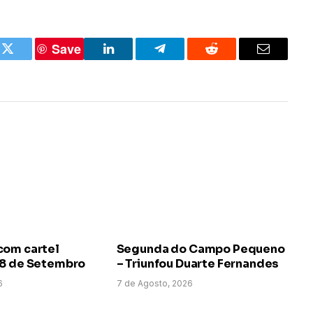
Save
k
Twitter
LinkedIn
Telegram
Reddit
Email
com cartel
Segunda do Campo Pequeno
 8 de Setembro
– Triunfou Duarte Fernandes
6
7 de Agosto, 2026