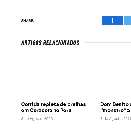
SHARE.
Faceboo
ARTIGOS RELACIONADOS
Corrida repleta de orelhas
Dom Benito 
em Coracora no Peru
“monstro” a
8 de Agosto, 2026
7 de Agosto, 202