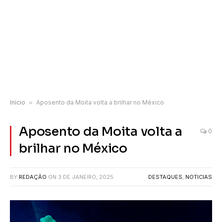
Início
»
Aposento da Moita volta a brilhar no México
Aposento da Moita volta a
0
brilhar no México
BY
REDAÇÃO
ON
3 DE JANEIRO, 2025
DESTAQUES
,
NOTICIAS