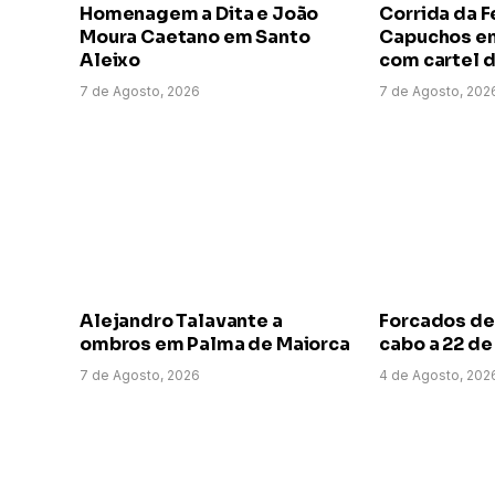
Homenagem a Dita e João
Corrida da F
Moura Caetano em Santo
Capuchos em
Aleixo
com cartel d
7 de Agosto, 2026
7 de Agosto, 202
Alejandro Talavante a
Forcados de
ombros em Palma de Maiorca
cabo a 22 d
7 de Agosto, 2026
4 de Agosto, 202