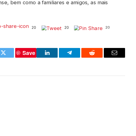
e, bem como a familiares e amigos, as mais
20
20
20
Save
k
Twitter
LinkedIn
Telegram
Reddit
Email