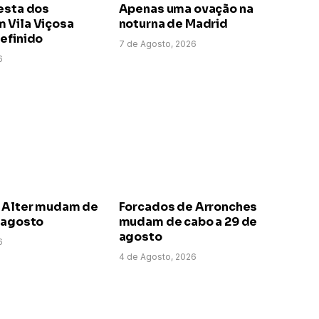
esta dos
Apenas uma ovação na
 Vila Viçosa
noturna de Madrid
efinido
7 de Agosto, 2026
6
 Alter mudam de
Forcados de Arronches
e agosto
mudam de cabo a 29 de
agosto
6
4 de Agosto, 2026