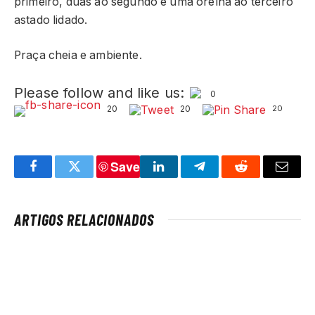
primeiro, duas ao segundo e uma orelha ao terceiro
astado lidado.
Praça cheia e ambiente.
Please follow and like us:
0
20
20
20
Save
Facebook
Twitter
LinkedIn
Telegram
Reddit
Email
ARTIGOS RELACIONADOS