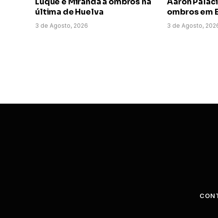
Luque e Miranda a ombros na
Aarón Paláci
última de Huelva
ombros em E
3 de Agosto, 2026
3 de Agosto, 202
CON