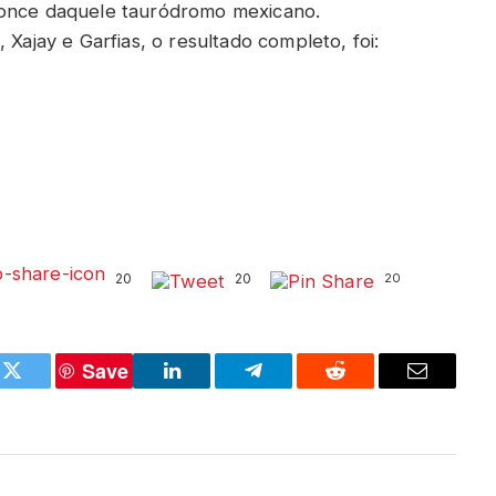
Ponce daquele tauródromo mexicano.
 Xajay e Garfias, o resultado completo, foi:
20
20
20
Save
k
Twitter
LinkedIn
Telegram
Reddit
Email