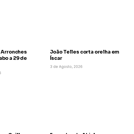
 Arronches
João Telles corta orelha em
bo a 29 de
Íscar
3 de Agosto, 2026
6