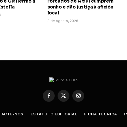
o e Guillermo a
Forcados de Abiul cumprem
stella
sonho e dão justiça à afición
local
6
3 de Agosto, 2026
Facebook
X
Instagram
(Twitter)
TACTE-NOS
ESTATUTO EDITORIAL
FICHA TÉCNICA
I