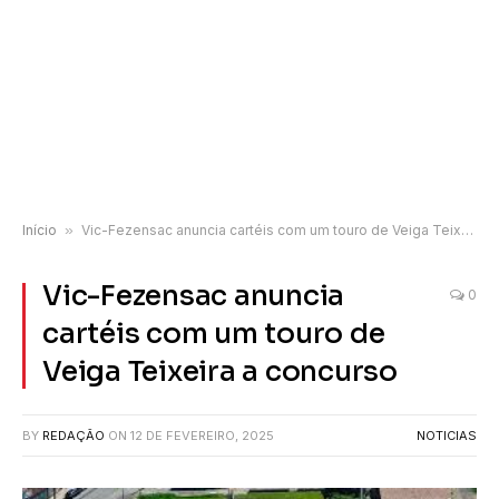
Início
»
Vic-Fezensac anuncia cartéis com um touro de Veiga Teixeira a concurso
Vic-Fezensac anuncia
0
cartéis com um touro de
Veiga Teixeira a concurso
BY
REDAÇÃO
ON
12 DE FEVEREIRO, 2025
NOTICIAS