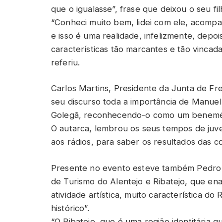
que o igualasse”, frase que deixou o seu fi
“Conheci muito bem, lidei com ele, acompan
e isso é uma realidade, infelizmente, dep
características tão marcantes e tão vincad
referiu.
Carlos Martins, Presidente da Junta de Fr
seu discurso toda a importância de Manuel 
Golegã, reconhecendo-o como um benemér
O autarca, lembrou os seus tempos de juv
aos rádios, para saber os resultados das c
Presente no evento esteve também Pedro B
de Turismo do Alentejo e Ribatejo, que ena
atividade artística, muito característica do
histórico”.
“O Ribatejo, que é uma região identitária q