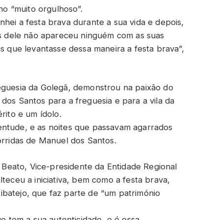
lho “muito orgulhoso”.
hei a festa brava durante a sua vida e depois,
ois dele não apareceu ninguém com as suas
as que levantasse dessa maneira a festa brava”,
eguesia da Golegã, demonstrou na paixão do
dos Santos para a freguesia e para a vila da
ito e um ídolo.
entude, e as noites que passavam agarrados
orridas de Manuel dos Santos.
eato, Vice-presidente da Entidade Regional
lteceu a iniciativa, bem como a festa brava,
 Ribatejo, que faz parte de “um património
ue tem a sua autenticidade, e é essa