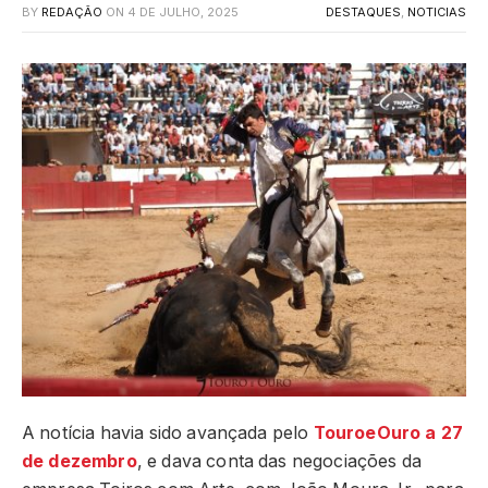
BY
REDAÇÃO
ON
4 DE JULHO, 2025
DESTAQUES
,
NOTICIAS
A notícia havia sido avançada pelo
TouroeOuro a 27
de
dezembro
, e dava conta das negociações da