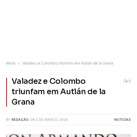
Início
»
Valadez e Colombo triunfam em Autlán de la Grana
Valadez e Colombo
0
triunfam em Autlán de la
Grana
BY
REDAÇÃO
ON
2 DE MARÇO, 2025
NOTICIAS