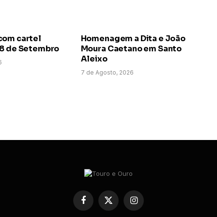
com cartel
Homenagem a Dita e João
 8 de Setembro
Moura Caetano em Santo
Aleixo
6
7 de Agosto, 2026
Facebook
X
Instagram
(Twitter)