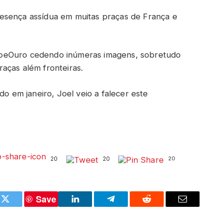
esença assídua em muitas praças de França e
roeOuro cedendo inúmeras imagens, sobretudo
aças além fronteiras.
do em janeiro, Joel veio a falecer este
20
20
20
Save
k
Twitter
LinkedIn
Telegram
Reddit
Email