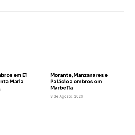
mbros em El
Morante, Manzanares e
nta Maria
Palácio a ombros em
Marbella
6
8 de Agosto, 2026