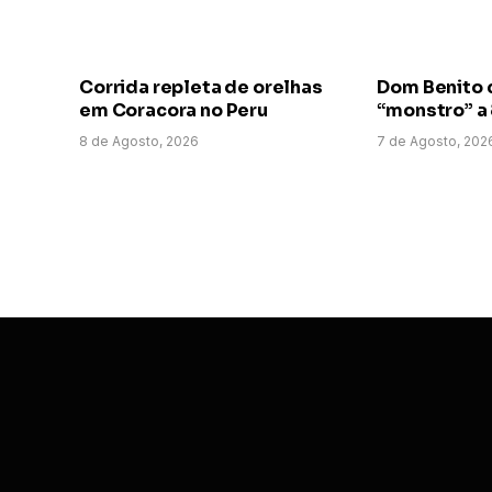
Corrida repleta de orelhas
Dom Benito 
em Coracora no Peru
“monstro” a
8 de Agosto, 2026
7 de Agosto, 202