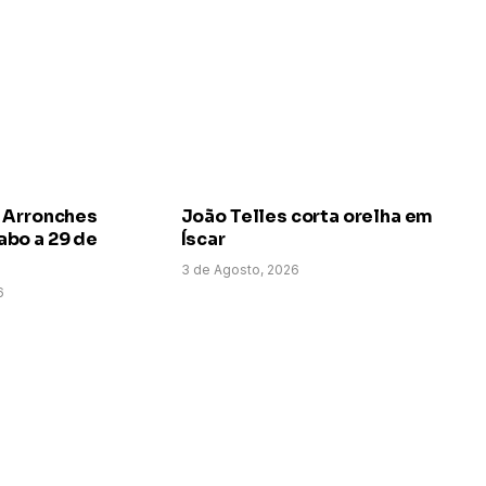
 Arronches
João Telles corta orelha em
bo a 29 de
Íscar
3 de Agosto, 2026
6