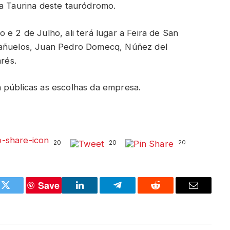
ra Taurina deste tauródromo.
 e 2 de Julho, ali terá lugar a Feira de San
Bañuelos, Juan Pedro Domecq, Núñez del
arés.
 públicas as escolhas da empresa.
20
20
20
Save
k
Twitter
LinkedIn
Telegram
Reddit
Email