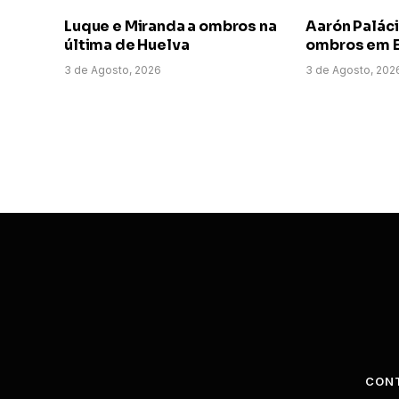
Luque e Miranda a ombros na
Aarón Paláci
última de Huelva
ombros em E
3 de Agosto, 2026
3 de Agosto, 202
CON