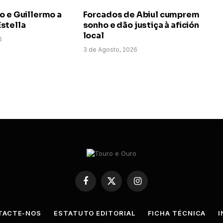
o e Guillermo a
Forcados de Abiul cumprem
stella
sonho e dão justiça à afición
local
6
3 de Agosto, 2026
Facebook
X
Instagram
(Twitter)
TACTE-NOS
ESTATUTO EDITORIAL
FICHA TÉCNICA
I