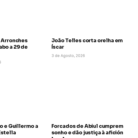
 Arronches
João Telles corta orelha em
bo a 29 de
Íscar
3 de Agosto, 2026
6
o e Guillermo a
Forcados de Abiul cumprem
stella
sonho e dão justiça à afición