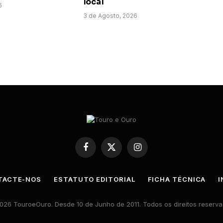
local
6
3 de Agosto, 2026
Facebook
X
Instagram
(Twitter)
TACTE-NOS
ESTATUTO EDITORIAL
FICHA TÉCNICA
I
026 TouroeOuro. Desde 10 de Junho de 2011. Todos os direitos reserva