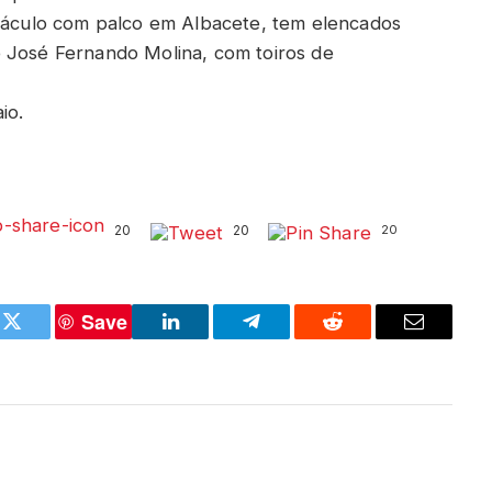
etáculo com palco em Albacete, tem elencados
e José Fernando Molina, com toiros de
io.
20
20
20
Save
k
Twitter
LinkedIn
Telegram
Reddit
Email