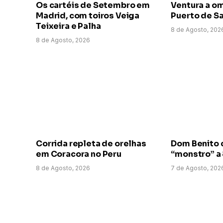
Os cartéis de Setembro em
Ventura a o
Madrid, com toiros Veiga
Puerto de Sa
Teixeira e Palha
8 de Agosto, 202
8 de Agosto, 2026
Corrida repleta de orelhas
Dom Benito 
em Coracora no Peru
“monstro” a
8 de Agosto, 2026
7 de Agosto, 202