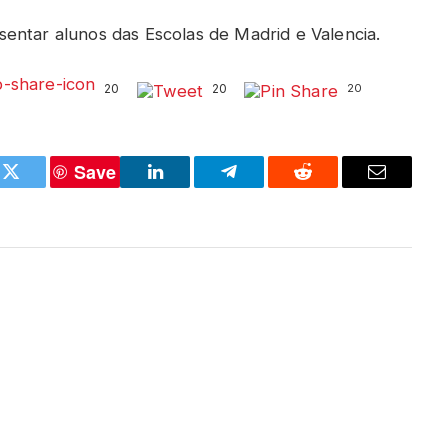
entar alunos das Escolas de Madrid e Valencia.
20
20
20
Save
k
Twitter
LinkedIn
Telegram
Reddit
Email