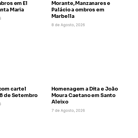
mbros em El
Morante, Manzanares e
nta Maria
Palácio a ombros em
Marbella
6
8 de Agosto, 2026
com cartel
Homenagem a Dita e João
 8 de Setembro
Moura Caetano em Santo
Aleixo
6
7 de Agosto, 2026