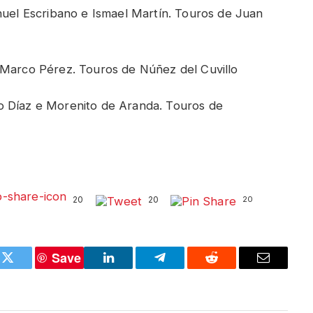
anuel Escribano e Ismael Martín. Touros de Juan
 Marco Pérez. Touros de Núñez del Cuvillo
o Díaz e Morenito de Aranda. Touros de
20
20
20
Save
k
Twitter
LinkedIn
Telegram
Reddit
Email