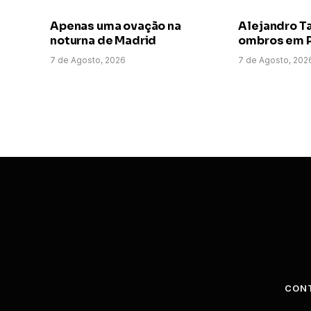
Apenas uma ovação na
Alejandro T
noturna de Madrid
ombros em P
7 de Agosto, 2026
7 de Agosto, 202
CON