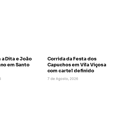
 Dita e João
Corrida da Festa dos
no em Santo
Capuchos em Vila Viçosa
com cartel definido
6
7 de Agosto, 2026