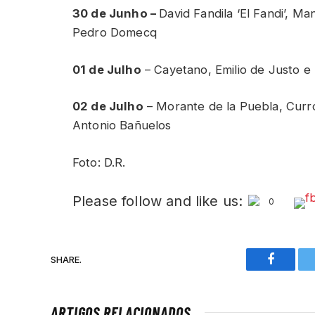
30 de Junho –
David Fandila ‘El Fandi’, M
Pedro Domecq
01 de Julho
– Cayetano, Emilio de Justo e
02 de Julho
– Morante de la Puebla, Curr
Antonio Bañuelos
Foto: D.R.
Please follow and like us:
0
SHARE.
Faceboo
ARTIGOS RELACIONADOS