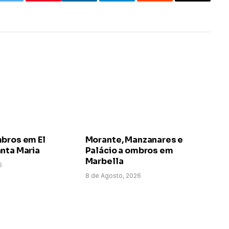
k
Twitter
LinkedIn
Telegram
Reddit
Email
mbros em El
Morante, Manzanares e
nta Maria
Palácio a ombros em
Marbella
6
8 de Agosto, 2026