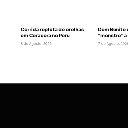
Corrida repleta de orelhas
Dom Benito 
em Coracora no Peru
“monstro” a
8 de Agosto, 2026
7 de Agosto, 202