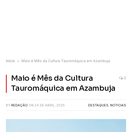
Início
»
Maio é Mês da Cultura Tauromáquica em Azambuja
Maio é Mês da Cultura
0
Tauromáquica em Azambuja
BY
REDAÇÃO
ON
24 DE ABRIL, 2025
DESTAQUES
,
NOTICIAS