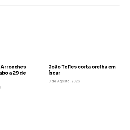
 Arronches
João Telles corta orelha em
bo a 29 de
Íscar
3 de Agosto, 2026
6