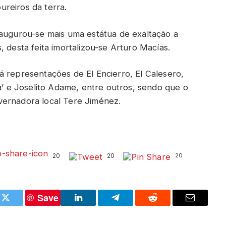
reiros da terra.
naugurou-se mais uma estátua de exaltação a
, desta feita imortalizou-se Arturo Macías.
á representações de El Encierro, El Calesero,
ta’ e Joselito Adame, entre outros, sendo que o
vernadora local Tere Jiménez.
20
20
20
Save
k
Twitter
LinkedIn
Telegram
Reddit
Email