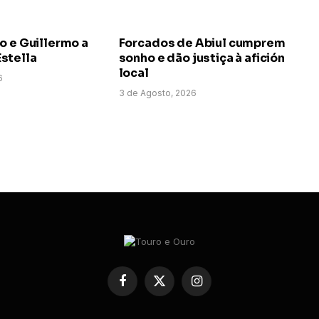
o e Guillermo a
Forcados de Abiul cumprem
stella
sonho e dão justiça à afición
local
6
3 de Agosto, 2026
Facebook
X
Instagram
(Twitter)