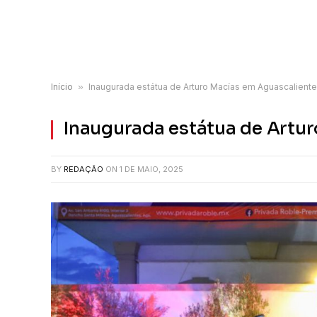
Início
»
Inaugurada estátua de Arturo Macías em Aguascalient
Inaugurada estátua de Artu
BY
REDAÇÃO
ON
1 DE MAIO, 2025