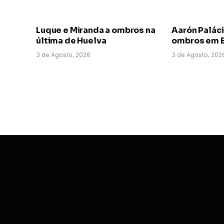
Luque e Miranda a ombros na
Aarón Paláci
última de Huelva
ombros em E
3 de Agosto, 2026
3 de Agosto, 202